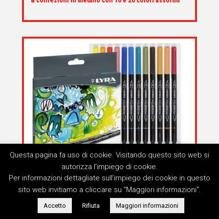
confezioni in metallo con 10 e 20 colori assortiti
Questa pagina fa uso di cookie. Visitando questo sito web si
autorizza l’impiego di cookie.
Per informazioni dettagliate sull’impiego dei cookie in questo
sito web invitiamo a cliccare su "Maggiori informazioni".
Accetto
Rifiuta
Maggiori informazioni