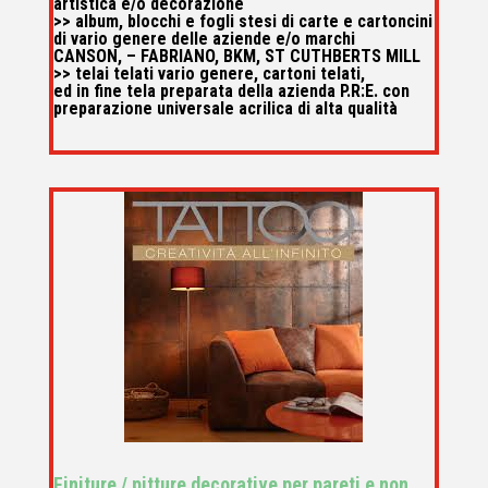
artistica e/o decorazione
>> album, blocchi e fogli stesi di carte e cartoncini
di vario genere delle aziende e/o marchi
CANSON, – FABRIANO, BKM, ST CUTHBERTS MILL
>> telai telati vario genere, cartoni telati,
ed in fine tela preparata della azienda P.R:E. con
preparazione universale acrilica di alta qualità
Finiture / pitture decorative per pareti e non